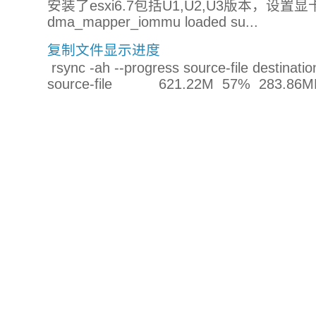
安装了esxi6.7包括U1,U2,U3版本，设
dma_mapper_iommu loaded su...
复制文件显示进度
rsync -ah --progress source-file destinatio
source-file 621.22M 57% 283.86MB/