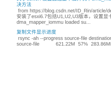
决方法
from https://blog.csdn.net/ID_Rin/a
安装了esxi6.7包括U1,U2,U3版本，设
dma_mapper_iommu loaded su...
复制文件显示进度
rsync -ah --progress source-file destinatio
source-file 621.22M 57% 283.86MB/