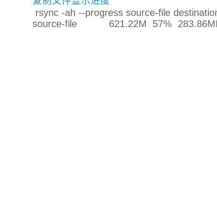
复制文件显示进度
rsync -ah --progress source-file destinatio
source-file 621.22M 57% 283.86MB/